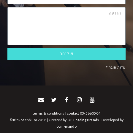
שליחה
שדות חובה *
terms & conditions
|
contact
03-5660504
© Irit Rosenblum 2018 | Created by
OI! Leading Brands
| Developed by
com-mando