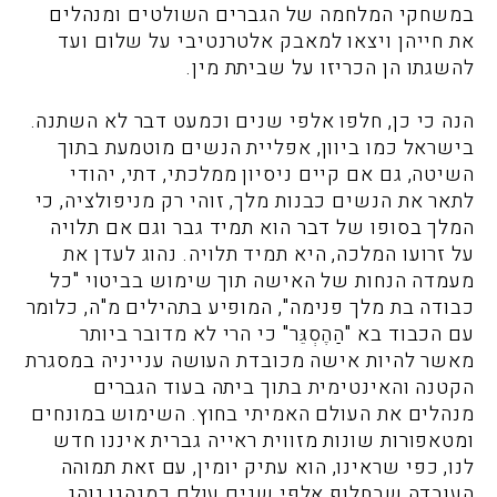
במשחקי המלחמה של הגברים השולטים ומנהלים
את חייהן ויצאו למאבק אלטרנטיבי על שלום ועד
להשגתו הן הכריזו על שביתת מין.
הנה כי כן, חלפו אלפי שנים וכמעט דבר לא השתנה.
בישראל כמו ביוון, אפליית הנשים מוטמעת בתוך
השיטה, גם אם קיים ניסיון ממלכתי, דתי, יהודי
לתאר את הנשים כבנות מלך, זוהי רק מניפולציה, כי
המלך בסופו של דבר הוא תמיד גבר וגם אם תלויה
על זרועו המלכה, היא תמיד תלויה. נהוג לעדן את
מעמדה הנחות של האישה תוך שימוש בביטוי "כל
כבודה בת מלך פנימה", המופיע בתהילים מ"ה, כלומר
עם הכבוד בא "הַהֶסְגֵּר" כי הרי לא מדובר ביותר
מאשר להיות אישה מכובדת העושה ענייניה במסגרת
הקטנה והאינטימית בתוך ביתה בעוד הגברים
מנהלים את העולם האמיתי בחוץ. השימוש במונחים
ומטאפורות שונות מזווית ראייה גברית איננו חדש
לנו, כפי שראינו, הוא עתיק יומין, עם זאת תמוהה
העובדה שבחלוף אלפי שנים עולם כמנהגו נוהג.