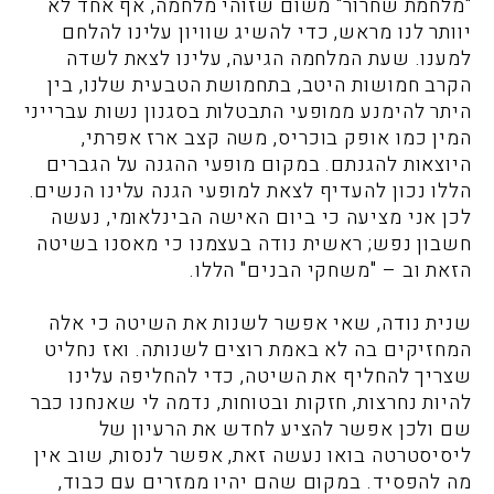
"מלחמת שחרור" משום שזוהי מלחמה, אף אחד לא
יוותר לנו מראש, כדי להשיג שוויון עלינו להלחם
למענו. שעת המלחמה הגיעה, עלינו לצאת לשדה
הקרב חמושות היטב, בתחמושת הטבעית שלנו, בין
היתר להימנע ממופעי התבטלות בסגנון נשות עברייני
המין כמו אופק בוכריס, משה קצב ארז אפרתי,
היוצאות להגנתם. במקום מופעי ההגנה על הגברים
הללו נכון להעדיף לצאת למופעי הגנה עלינו הנשים.
לכן אני מציעה כי ביום האישה הבינלאומי, נעשה
חשבון נפש; ראשית נודה בעצמנו כי מאסנו בשיטה
הזאת וב – "משחקי הבנים" הללו.
שנית נודה, שאי אפשר לשנות את השיטה כי אלה
המחזיקים בה לא באמת רוצים לשנותה. ואז נחליט
שצריך להחליף את השיטה, כדי להחליפה עלינו
להיות נחרצות, חזקות ובטוחות, נדמה לי שאנחנו כבר
שם ולכן אפשר להציע לחדש את הרעיון של
ליסיסטרטה בואו נעשה זאת, אפשר לנסות, שוב אין
מה להפסיד. במקום שהם יהיו ממזרים עם כבוד,