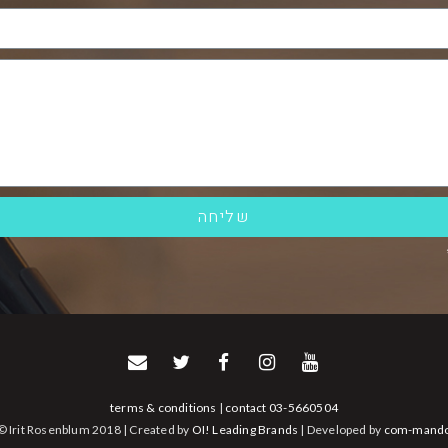
שליחה
terms & conditions
|
contact
03-5660504
© Irit Rosenblum 2018 | Created by
OI! Leading Brands
| Developed by
com-mand