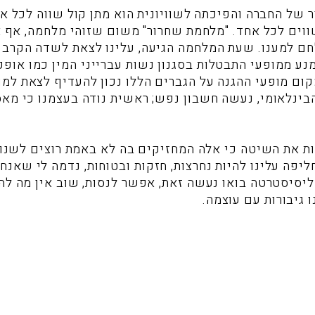
ל החברה והפיכתה לשוויונית הוא מתן קול שווה לכל אח
וים לכל אחד. "מלחמת שחרור" משום שזוהי מלחמה, אף אח
לחם למענו. שעת המלחמה הגיעה, עלינו לצאת לשדה הקרב
מנע ממופעי התבטלות בסגנון נשות עברייני המין כמו אופ
קום מופעי ההגנה על הגברים הללו נכון להעדיף לצאת למופ
בינלאומי, נעשה חשבון נפש; ראשית נודה בעצמנו כי מאס
ת את השיטה כי אלה המחזיקים בה לא באמת רוצים לשנות
יפה עלינו להיות נחרצות, חזקות ובטוחות, נדמה לי שאנח
ליסיסטרטה בואו נעשה זאת, אפשר לנסות, שוב אין מה לה
 גיבורות עם עוצמה.