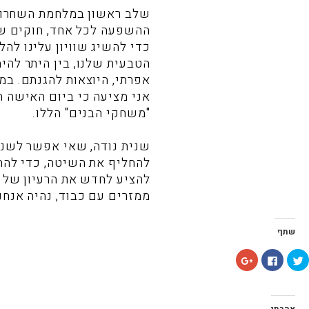
שלב ראשון במלחמת השחרור ש
ההשפעה לכל אחד, חוקים שו
כדי להשיג שוויון עלינו לה
הטבעית שלנו, בין היתר להי
אפרתי, היוצאות להגנתם. במ
אני מציעה כי ביום האישה ה
"משחקי הבנים" הללו.
שנית נודה, שאי אפשר לשנו
להחליף את השיטה, כדי להחל
להציע לחדש את הרעיון של 
ממזרים עם כבוד, נהיה אנחנו
שתף
ל
ל
ל
ח
ח
ח
צ
י
ץ
ו
צ
כ
כ
ה
ד
ד
ל
י
י
ש
ל
אהבתי