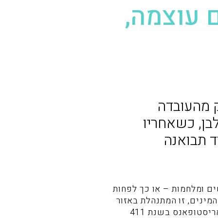
ם עוצמה,
ק מהעובדה
בן, כשאחריו
ד תבואנה
ים ומלחמות – או כך לפחות
 המינים, זו המתנהלת באזור
החלציים, היא השחקן המרכזי במחזה היווני של ליסיסטרטה שכתב המחזאי האתונאי אריסטופאנס בשנת 411