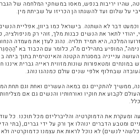
רטה, שהיו יריבות בנפש, מאסו במשחקי המלחמה של הגבר
בי על שלום ועד להשגתו הן הכריזו על שביתת מין.
 וכמעט דבר לא השתנה. בישראל כמו ביוון, אפליית הנשי
, יהודי לתאר את הנשים כבנות מלך, זוהי רק מניפולציה, 
זרועו המלכה, היא תמיד תלויה. נהוג לעדן את מעמדה הנח
מה", המופיע בתהילים מ"ה, כלומר עם הכבוד בא "הַהֶסְגֵּר
עושה ענייניה במסגרת הקטנה והאינטימית בתוך ביתה בע
במונחים ומטאפורות שונות מזווית ראייה גברית איננו חד
העובדה שבחלוף אלפי שנים עולם כמנהגו נוהג.
נה, ממשיך להתקיים גם במאה העשרים ואחת וגם תחת המש
ולם לקבוע את חוקיו ואורחותיו והנשים גם אם מצליחות 
לל.
 ומעקרת את הדמוקרטיה והליברליזם מכל תוכנו. כל עוד
ים ומטבע הדברים ינוהלו אך ורק על ידי גברים, (בתי הד
כלשהי לנשים) לא נוכל לראות את עצמנו כדמוקרטיה ולא 