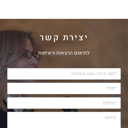
ד
ח
ח
ש
ד
ד
)
ש
ש
)
)
יצירת קשר
לתיאום הרצאות וראיונות