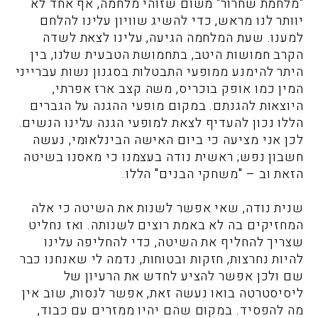
"מלחמת שחרור" משום שזוהי מלחמה, אף אחד לא
יוותר לנו מראש, כדי להשיג שוויון עלינו להלחם
למענו. שעת המלחמה הגיעה, עלינו לצאת לשדה
הקרב חמושות היטב, בתחמושת הטבעית שלנו, בין
היתר להימנע ממופעי התבטלות בסגנון נשות עברייני
המין כמו אופק בוכריס, משה קצב ארז אפרתי,
היוצאות להגנתם. במקום מופעי ההגנה על הגברים
הללו נכון להעדיף לצאת למופעי הגנה עלינו הנשים.
לכן אני מציעה כי ביום האישה הבינלאומי, נעשה
חשבון נפש; ראשית נודה בעצמנו כי מאסנו בשיטה
הזאת וב – "משחקי הבנים" הללו.
שנית נודה, שאי אפשר לשנות את השיטה כי אלה
המחזיקים בה לא באמת רוצים לשנותה. ואז נחליט
שצריך להחליף את השיטה, כדי להחליפה עלינו
להיות נחרצות, חזקות ובטוחות, נדמה לי שאנחנו כבר
שם ולכן אפשר להציע לחדש את הרעיון של
ליסיסטרטה בואו נעשה זאת, אפשר לנסות, שוב אין
מה להפסיד. במקום שהם יהיו ממזרים עם כבוד,