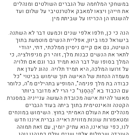
במשחקי המלחמה של הגברים השולטים ומנהלים
את חייהן ויצאו למאבק אלטרנטיבי על שלום ועד
להשגתו הן הכריזו על שביתת מין.
הנה כי כן, חלפו אלפי שנים וכמעט דבר לא השתנה.
בישראל כמו ביוון, אפליית הנשים מוטמעת בתוך
השיטה, גם אם קיים ניסיון ממלכתי, דתי, יהודי
לתאר את הנשים כבנות מלך, זוהי רק מניפולציה, כי
המלך בסופו של דבר הוא תמיד גבר וגם אם תלויה
על זרועו המלכה, היא תמיד תלויה. נהוג לעדן את
מעמדה הנחות של האישה תוך שימוש בביטוי "כל
כבודה בת מלך פנימה", המופיע בתהילים מ"ה, כלומר
עם הכבוד בא "הַהֶסְגֵּר" כי הרי לא מדובר ביותר
מאשר להיות אישה מכובדת העושה ענייניה במסגרת
הקטנה והאינטימית בתוך ביתה בעוד הגברים
מנהלים את העולם האמיתי בחוץ. השימוש במונחים
ומטאפורות שונות מזווית ראייה גברית איננו חדש
לנו, כפי שראינו, הוא עתיק יומין, עם זאת תמוהה
העובדה שבחלוף אלפי שנים עולם כמנהגו נוהג.